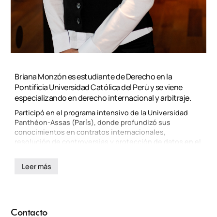
Briana Monzón es estudiante de Derecho en la
Pontificia Universidad Católica del Perú y se viene
especializando en derecho internacional y arbitraje.
Participó en el programa intensivo de la Universidad
Panthéon-Assas (París), donde profundizó sus
conocimientos en contratos internacionales,
resolución de controversias y protección de datos en el
entorno digital. Tiene experiencia en arbitraje y
procesal. Cuenta con formación complementaria en
Leer más
Arbitraje de Inversiones por la Asociación Arbitri. Es
miembro de la comisión de Research & Development del
grupo Corporate Law de la PUCP. Briana posee un
dominio avanzado del idioma inglés y conocimientos de
italiano.
Contacto