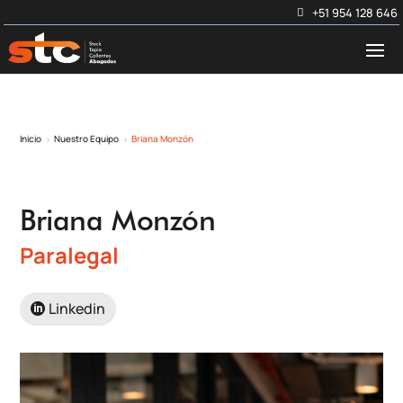
+51 954 128 646
Inicio
Nuestro Equipo
Briana Monzón
5
5
Briana Monzón
Paralegal
Linkedin