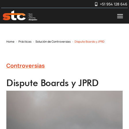
+51 954 128 646
Home
Prácticas
Solución de Controversias
Dispute Boards y JPRD
5
5
5
Controversias
Dispute Boards y JPRD