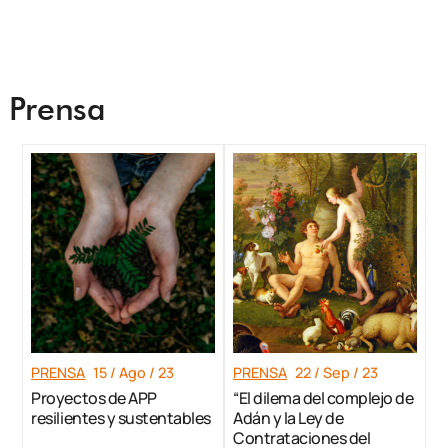
Prensa
PRENSA
15 / Ago / 23
PRENSA
22 / Sep / 23
Proyectos de APP
“El dilema del complejo de
resilientes y sustentables
Adán y la Ley de
Contrataciones del