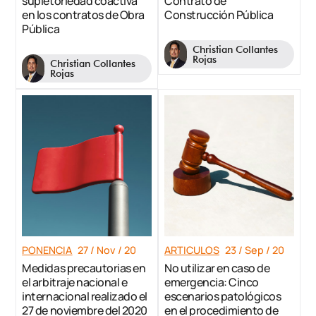
supletoriedad coactiva
Contrato de
en los contratos de Obra
Construcción Pública
Pública
Christian Collantes
Rojas
Christian Collantes
Rojas
PONENCIA
27 / Nov / 20
ARTICULOS
23 / Sep / 20
Medidas precautorias en
No utilizar en caso de
el arbitraje nacional e
emergencia: Cinco
internacional realizado el
escenarios patológicos
27 de noviembre del 2020
en el procedimiento de