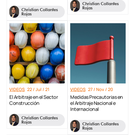
Christian Collantes
Rojas
Christian Collantes
Rojas
VIDEOS
22 / Jul / 21
VIDEOS
27 / Nov / 20
El Arbitraje en el Sector
Medidas Precautorias en
Construcción
el Arbitraje Nacional e
Internacional
Christian Collantes
Rojas
Christian Collantes
Rojas